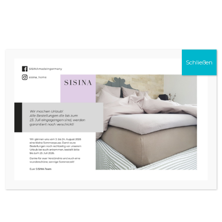
0
Schließen
BABY & KINDER BETTWÄSCHE