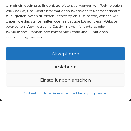
Um dir ein optimales Erlebnis zu bieten, verwenden wir Technologien
Kontakt
wie Cookies, um Geräteinformationen zu speichern und/oder darauf
zuzugreifen. Wenn du diesen Technologien zustimmst, können wir
Datenschutzerklärung
Daten wie das Surfverhalten oder eindeutige IDs auf dieser Website
verarbeiten. Wenn du deine Zustimmung nicht erteilst oder
AGB
zurückziehst, können bestimmte Merkmale und Funktionen
beeinträchtigt werden.
Widerruf
Impressum
Akzeptieren
Cookie-Richtlinie (EU)
Ablehnen
Shop
Einstellungen ansehen
0
Dein Account
Cookie-Richtlinie
Datenschutzerklärung
Impressum
Wunschliste
Warenkorb
Service