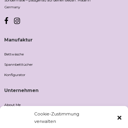
Sondermaße – passgenau auf deinen Bedarf. Made in
Germany
Manufaktur
Bettwäsche
Spannbetttücher
Konfigurator
Unternehmen
About Me
Cookie-Zustimmung
Showroom
verwalten
Blog