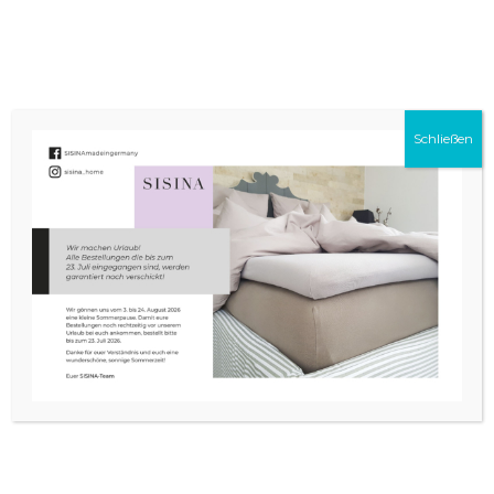
0
Schließen
SPANNBETTTUCH FÜR WOHNWAGEN &
WOHNMOBIL [5-TEILIG]